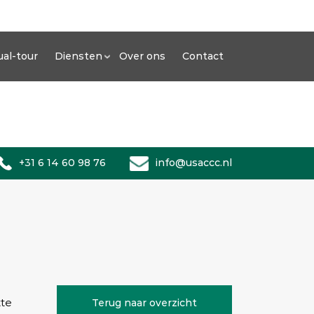
ual-tour
Diensten
Over ons
Contact
+31 6 14 60 98 76
info@usaccc.nl
tte
Terug naar overzicht