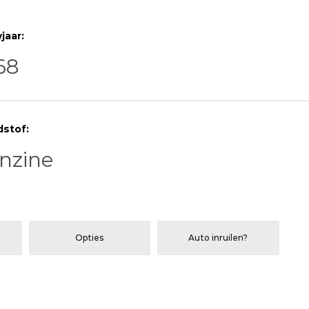
jaar:
68
dstof:
nzine
Opties
Auto inruilen?