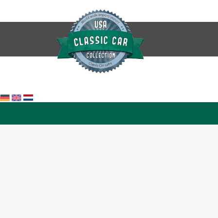
Collectie
Hoe het werkt
3D-virtual-tour
Diensten
Verzekering
Inkoop
Transport
Over ons
Contact