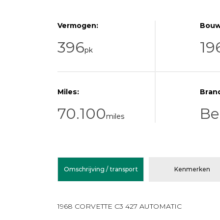
Vermogen:
Bouw
396
19
pk
Miles:
Bran
70.100
Be
miles
Omschrijving / transport
Kenmerken
1968 CORVETTE C3 427 AUTOMATIC