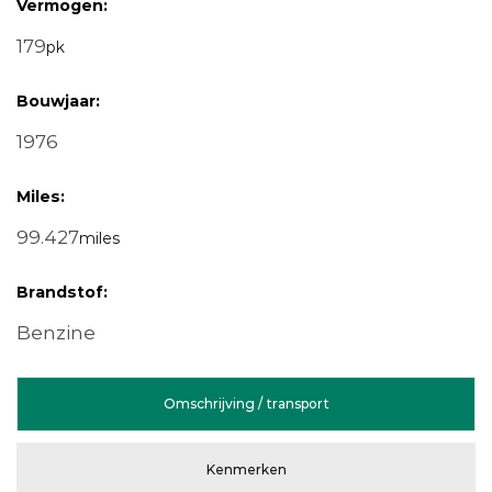
Vermogen:
179
pk
Bouwjaar:
1976
Miles:
99.427
miles
Brandstof:
Benzine
Omschrijving / transport
Kenmerken